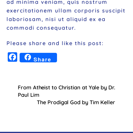
ad minima veniam, quis nostrum
exercitationem ullam corporis suscipit
laboriosam, nisi ut aliquid ex ea
commodi consequatur.
Please share and like this post:
F
Share
a
c
e
From Atheist to Christian at Yale by Dr.
b
Paul Lim
o
The Prodigal God by Tim Keller
o
k