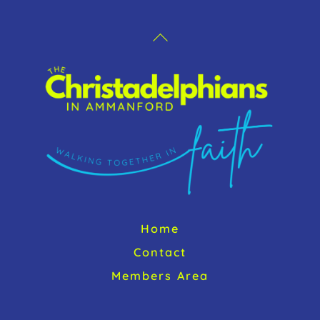
Back
To
Top
Home
Contact
Members Area